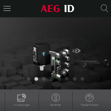
Video
ARE I9
RFID Lesegeräte für
Industrie & Logistik
Anwendungen
Sicherheit
Tieridentifikation