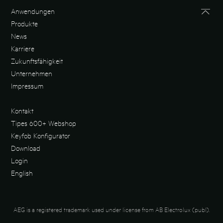
Anwendungen
Produkte
News
Karriere
Zukunftsfähigkeit
Unternehmen
Impressum
Kontakt
Tipes 600+ Webshop
Keyfob Konfigurator
Download
Login
English
AEG is a registered trademark used under license from AB Electrolux (publ).