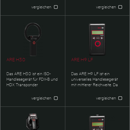
HID Schnittstelle. Das 3D-
werden. Egal ob neue oder
vergleichen
vergleichen
Logo ist individuell gestaltbar.
bestehende Lesegeräte in ein
Ethernetnetzwerk integriert
werden sollen.
ARE H3.0
ARE H9 LF
Das ARE H3.0 ist ein ISO-
Das ARE H9 LF ist ein
Handlesegerät für FDX-B und
universelles Handlesegerät
HDX Transponder
mit mittlerer Reichweite. Da
entsprechend der ISO
neben den Transpondertypen
11784/11785. Das ARE H3.0
nach ISO 11784/11785 auch
vergleichen
vergleichen
kann optional auch
eine Vielzahl von anderen
Temperatur-Transponder
Transpondertypen gelesen
auslesen und die aktuelle
werden können, eignet es sich
Körpertemperatur des Tieres
hervorragend für die mobile
anzeigen. Einsatzgebiet ist die
Datenerfassung und -
Tieridentifikation, z.B. in
management im Tierbereich