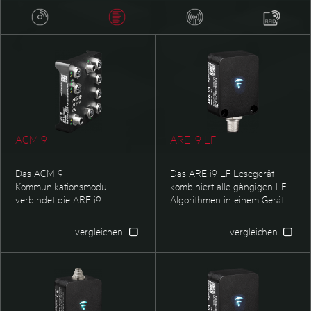
Zubehör ARE K1
ACM 9
ARE i9 LF
Das ACM 9
Das ARE i9 LF Lesegerät
Kommunikationsmodul
kombiniert alle gängigen LF
verbindet die ARE i9
Algorithmen in einem Gerät.
Lesegeräte mit den
Die äußerst kompakte
aktuellesten Schnittstellen.
Bauform und Möglichkeit zur
vergleichen
vergleichen
Gleichzeitig kann es als
Montage direkt auf Metall
Multiplexer verwendet
machen es zu einem idealen
werden, da bis zu 4
Lesegerät für alle industriellen
Lesegeräte angeschlossen
Applikationen.
werden können. Dies kann im
Mix erfolgen, somit lassen sich