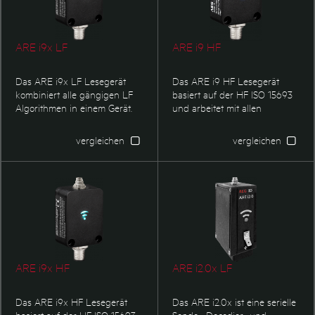
hier LF und HF Komponenten
kombinieren.
ARE i9x LF
ARE i9 HF
Das ARE i9x LF Lesegerät
Das ARE i9 HF Lesegerät
kombiniert alle gängigen LF
basiert auf der HF ISO 15693
Algorithmen in einem Gerät.
und arbeitet mit allen
Die äußerst kompakte
gängigen NFC und HF Chips.
Bauform und Möglichkeit zur
Die äußerst kompakte
vergleichen
vergleichen
Montage direkt auf Metall
Bauform und Möglichkeit zur
machen es zu einem idealen
Montage direkt auf Metall
Lesegerät für alle industriellen
machen es zu einem idealen
Applikationen. Im Vergleich
Lesegerät für alle industriellen
zum ARE i9 bestitz das ARE
Appliaktionen sowie zur
i9x einen Anschluss für eine
Bedieneranmeldung an
externe Antenne.
Maschinen und Anlagen.
ARE i9x HF
ARE i2.0x LF
Das ARE i9x HF Lesegerät
Das ARE i2.0x ist eine serielle