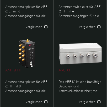
Antennenmultiplexer für ARE
Antennenmultiplexer für ARE
i2 LF mit 8
i2 HF mit 4
Antennenausgängen für die
Antennenausgängen für die
verschiedenen AAN X LF
verschiedenen AAN X HF
Antennenvarianten.
Antennenvarianten.
vergleichen
vergleichen
AMP 8 HF
ARE K1
Antennenmultiplexer für ARE
Das ARE K1 ist eine busfähige
i2 HF mit 8
Decodier- und
Antennenausgängen für die
Kommunikationseinheit, mit
verschiedenen AAN X HF
dem PSK-ReadOnly-
Antennenvarianten.
Transponder (z.B.Trovan)
vergleichen
vergleichen
gelesen werden können. Es