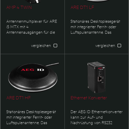
ausgestattet werden. Typische
AMP 4 TWIN
ARE DT1 LF
Einsatzgebiete sind in der
Tieridentifikation sowie bei
Automatisierungs- und
Antennenmultiplexer für ARE
Stationäres Desktoplesegerät
Logisitkaufgaben zu finden.
i5 MTX mit 4
mit integrierter Ferrit- oder
Antennenausgängen für die
Luftspulenantenne. Das
AAN PT8 Antenne.
Lesegerät bestzt eine USB
HID Schnittstelle. Das 3D-
vergleichen
vergleichen
Logo ist individuell gestaltbar.
ARE DT1 HF
Ethernet Konverter
Stationäres Desktoplesegerät
Der AEG ID Ethernetkonverter
mit integrierter Ferrit- oder
kann zur Auf- und
Luftspulenantenne. Das
Nachrüstung von RS232
Lesegerät bestzt eine USB
Lesegeräte verwendet