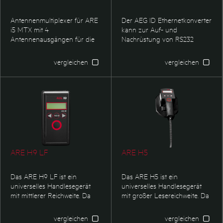
über die Zutrittskontrolle bis
hin zur Tieridentifikation.
Antennenmultiplexer für ARE
Der AEG ID Ethernetkonverter
Typische
i5 MTX mit 4
kann zur Auf- und
Anwendungsbeispiele sind
Antennenausgängen für die
Nachrüstung von RS232
Fertigungssteuerung in der
AAN PT8 Antenne.
Lesegeräte verwendet werden.
Lackiertechnik und
Egal ob neue oder
vergleichen
vergleichen
Automobilmontage,
bestehende Lesegeräte in ein
Warenträgerkennzeichnung,
Ethernetnetzwerk integriert
Getränkefertigung,
werden sollen.
Müllbehälteridentifikation,
sowie Skilift-
Managementsysteme.
ARE H9 LF
ARE H5
Das ARE H9 LF ist ein
Das ARE H5 ist ein
universelles Handlesegerät
universelles Handlesegerät
mit mittlerer Reichweite. Da
mit großer Lesereichweite. Da
neben den Transpondertypen
neben den Transpondertypen
nach ISO 11784/11785 auch
nach DIN/ISO 11784/11785
vergleichen
vergleichen