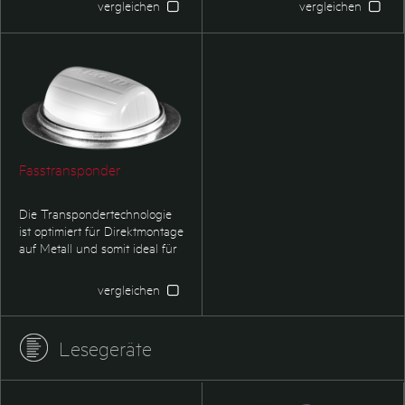
vergleichen
vergleichen
kompakten Abmessungen
kompakten Abmessungen
und der robusten Ausführung
und der robusten Ausführung
sind sie für raue industrielle
ist er für raue industrielle
Umgebung mit beschränktem
Umgebungen mit
Platzangebot ideal geeignet.
beschränktem Platzangebot
ideal.
Fasstransponder
Die Transpondertechnologie
ist optimiert für Direktmontage
auf Metall und somit ideal für
die Anbringung an
Metallfässern. Der
vergleichen
Fasstransponder ist qualifiziert
für Mikroschweißverfahren
über einen Befestigungsring.
Lesegeräte
Unsere flachen
Disktransponder kommen bei
PU umschäumten Kegs zum
Einsatz. Dort können sie