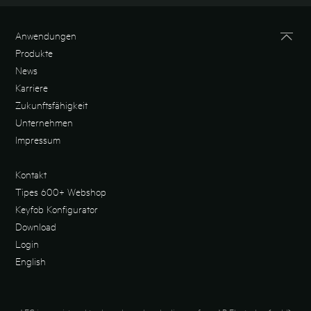
abdecken.
und von Störfeldern bewirkt,
werden selbst bei einem
Anwendungen
Einsatz in schwierigster
industrieller Umgebung große
Produkte
Lesereichweiten und
News
zuverlässige Leseergebnisse
Karriere
erreicht. In Kombination mit
großflächigen Transpondern
Zukunftsfähigkeit
werden Lesereichweiten von
Unternehmen
mehr als 1m erreicht.
Impressum
Kontakt
Tipes 600+ Webshop
Keyfob Konfigurator
Download
Login
English