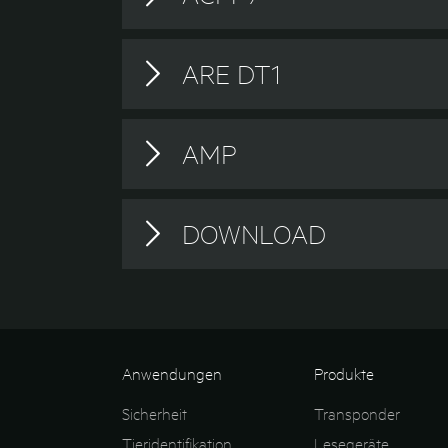
ACM 9 Documentation
ARE DT1
ARE DT1 Documentation
AMP
AMP Documentation
DOWNLOAD
Programming software vers 02272025
Anwendungen
Produkte
Sicherheit
Transponder
Tieridentifikation
Lesegeräte