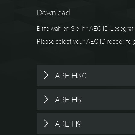
Download
Bitte wählen Sie Ihr AEG ID Lesegr
Please select your AEG ID reader to
ARE H3.0
ARE H3.0 Documentation
ARE H5
ARE H5 Documentation
ARE H9