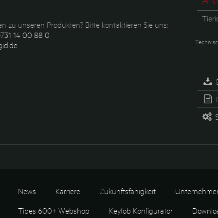
AN
Tieri
n zu unseren Produkten? Bitte kontaktieren Sie uns:
731 14 00 88 0
Technisc
id.de
D
S
News
Karriere
Zukunftsfähigkeit
Unternehme
Tipes 600+ Webshop
Keyfob Konfigurator
Downlo