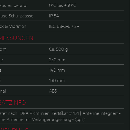
iebstemperatur
0°C bis +50°C
use Schutzklasse
IP 54
ck & Vibration
IEC 68-2-6 / 29
MESSUNGEN
cht
Ca. 500 g
ge
230 mm
e
140 mm
e
130 mm
ial
ABS
SATZINFO
tet nach IDEA Richtlinien, Zertifikat # 121 | Antenne integriert -
rne Antenne mit Verlängerungsstange (opt.)