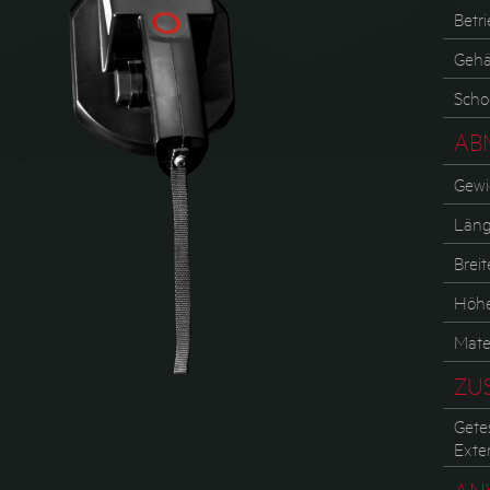
Betr
Gehä
Scho
AB
Gewi
Län
Breit
Höh
Mater
ZU
Getes
Exte