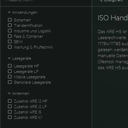
Anwendungen
ISO Hand
Sicherheit
Tieridentifikation
Industrie und Logistik
Das ARE H5 ist 
Fass & Container
Lesereichweite
SEMI
11784/11785 au
Wartung & Prüftechnik
gelesen werden 
manuelle Daten
Lesegeräte
(lifestock mana
Lesegeräte HF
das ARE H5 auch
Lesegeräte LF
Mobile Lesegeräte
Stationäre Lesegeräte
Antennen
Zubehör ARE i2 HF
Zubehör ARE i2 LF
Zubehör ARE i5
Zubehör ARE K1