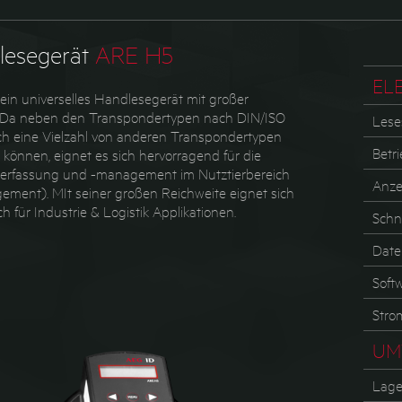
lesegerät
ARE H5
EL
ein universelles Handlesegerät mit großer
. Da neben den Transpondertypen nach DIN/ISO
Lese
ch eine Vielzahl von anderen Transpondertypen
Betr
können, eignet es sich hervorragend für die
erfassung und -management im Nutztierbereich
Anze
gement). MIt seiner großen Reichweite eignet sich
 für Industrie & Logistik Applikationen.
Schni
Date
Soft
Stro
UM
Lage