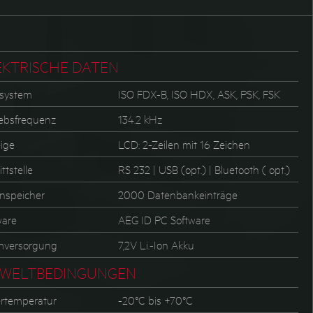
EKTRISCHE DATEN
system
ISO FDX-B, ISO HDX, ASK, PSK, FSK
iebsfrequenz
134.2 kHz
ige
LCD: 2-Zeilen mit 16 Zeichen
ttstelle
RS 232 | USB (opt.) | Bluetooth ( opt.)
nspeicher
2000 Datenbankeinträge
ware
AEG ID PC Software
mversorgung
7,2V Li.-Ion Akku
WELTBEDINGUNGEN
rtemperatur
-20°C bis +70°C