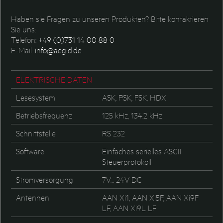
Haben sie Fragen zu unseren Produkten? Bitte kontaktieren
Sie uns:
Telefon:
+49 (0)731 14 00 88 0
E-Mail:
info@aegid.de
ELEKTRISCHE DATEN
Lesesystem
ASK, PSK, FSK, HDX
Betriebsfrequenz
125 kHz, 134.2 kHz
Schnittstelle
RS 232
Software
Einfaches serielles ASCII
Steuerprotokoll
Stromversorgung
7V… 24V DC
Antennen
AAN Xi1, AAN Xi5F, AAN Xi9F
LF, AAN Xi9L LF