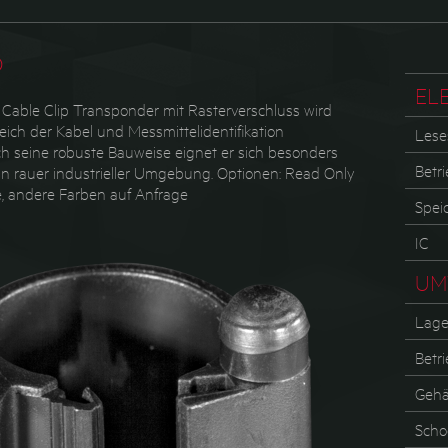
p
EL
Cable Clip Transponder mit Rasterverschluss wird
eich der Kabel und Messmittelidentifikation
Lese
ch seine robuste Bauweise eignet er sich besonders
Betr
 in rauer industrieller Umgebung. Optionen: Read Only
, andere Farben auf Anfrage
Spei
IC
UM
Lage
Betr
Gehä
Scho