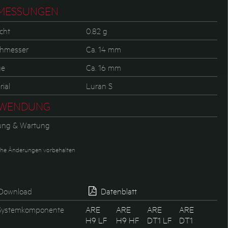
MESSUNGEN
cht
0.82 g
hmesser
Ca. 14 mm
ge
Ca. 16 mm
ial
Luran S
WENDUNG
ung & Wartung
he Änderungen vorbehalten
Download
Datenblatt
ystemkomponente
ARE
ARE
ARE
ARE
H9 LF
H9 HF
DT1 LF
DT1