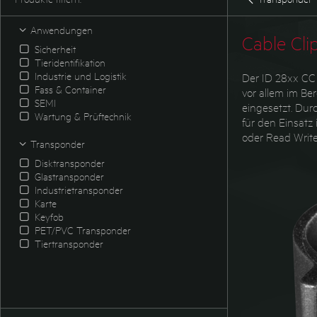
Anwendungen
Cable Cli
Sicherheit
Tieridentifikation
Industrie und Logistik
Der ID 28xx CC 
Fass & Container
vor allem im Ber
SEMI
eingesetzt. Dur
Wartung & Prüftechnik
für den Einsatz
oder Read Write
Transponder
Disktransponder
Glastransponder
Industrietransponder
Karte
Keyfob
PET/PVC Transponder
Tiertransponder