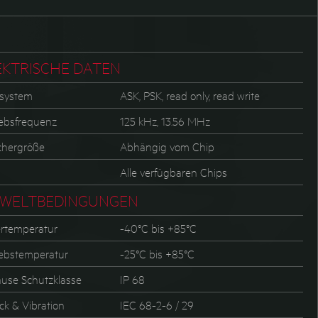
EKTRISCHE DATEN
system
ASK, PSK, read only, read write
iebsfrequenz
125 kHz, 13.56 MHz
chergröße
Abhängig vom Chip
Alle verfügbaren Chips
WELTBEDINGUNGEN
rtemperatur
-40°C bis +85°C
iebstemperatur
-25°C bis +85°C
use Schutzklasse
IP 68
ck & Vibration
IEC 68-2-6 / 29