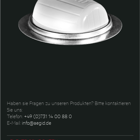
Haben sie Fragen zu unseren Produkten? Bitte kontaktieren
Sie uns:
Telefon:
+49 (0)731 14 00 88 0
E-Mail:
info@aegid.de