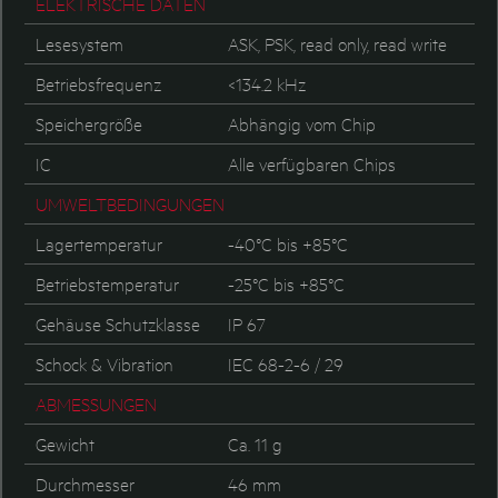
ELEKTRISCHE DATEN
Lesesystem
ASK, PSK, read only, read write
Betriebsfrequenz
<134.2 kHz
Speichergröße
Abhängig vom Chip
IC
Alle verfügbaren Chips
UMWELTBEDINGUNGEN
Lagertemperatur
-40°C bis +85°C
Betriebstemperatur
-25°C bis +85°C
Gehäuse Schutzklasse
IP 67
Schock & Vibration
IEC 68-2-6 / 29
ABMESSUNGEN
Gewicht
Ca. 11 g
Durchmesser
46 mm