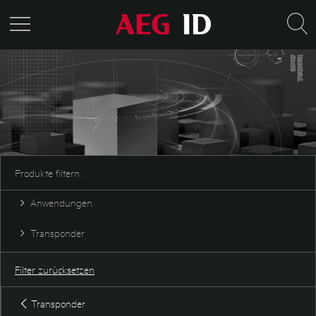
Produkte filtern:
Anwendungen
Sicherheit
Transponder
Tieridentifikation
Industrie und Logistik
Disktransponder
Fass & Container
Glastransponder
Filter zurücksetzen
SEMI
Industrietransponder
Wartung & Prüftechnik
Karte
Transponder
Keyfob