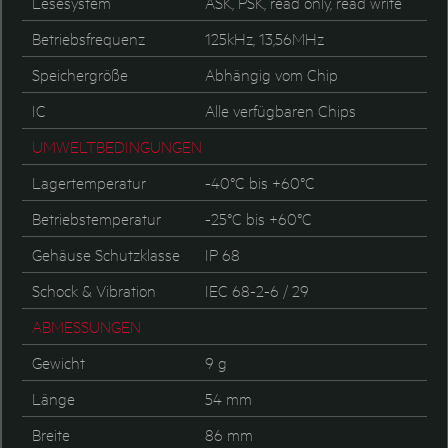
Lesesystem
ASK, PSK, read only, read write
Betriebsfrequenz
125kHz, 13,56MHz
Speichergröße
Abhängig vom Chip
IC
Alle verfügbaren Chips
UMWELTBEDINGUNGEN
Lagertemperatur
-40°C bis +60°C
Betriebstemperatur
-25°C bis +60°C
Gehäuse Schutzklasse
IP 68
Schock & Vibration
IEC 68-2-6 / 29
ABMESSUNGEN
Gewicht
9 g
Länge
54 mm
Breite
86 mm