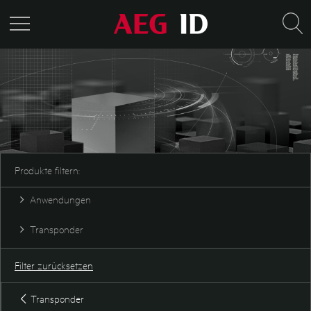
Produkte filtern:
Anwendungen
Sicherheit
Transponder
Tieridentifikation
Industrie und Logistik
Disktransponder
Fass & Container
Glastransponder
Filter zurücksetzen
SEMI
Industrietransponder
Wartung & Prüftechnik
Karte
Transponder
Keyfob