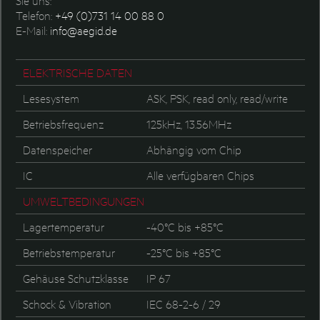
Sie uns:
Telefon:
+49 (0)731 14 00 88 0
E-Mail:
info@aegid.de
ELEKTRISCHE DATEN
Lesesystem
ASK, PSK, read only, read/write
Betriebsfrequenz
125kHz, 13.56MHz
Datenspeicher
Abhängig vom Chip
IC
Alle verfügbaren Chips
UMWELTBEDINGUNGEN
Lagertemperatur
-40°C bis +85°C
Betriebstemperatur
-25°C bis +85°C
Gehäuse Schutzklasse
IP 67
Schock & Vibration
IEC 68-2-6 / 29