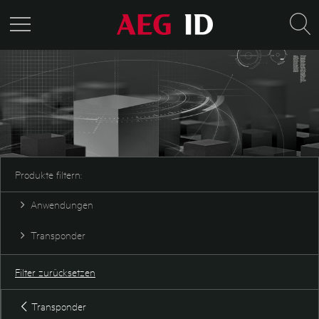
Produkte filtern:
Anwendungen
Sicherheit
Transponder
Tieridentifikation
Industrie und Logistik
Disktransponder
Fass & Container
Glastransponder
Filter zurücksetzen
SEMI
Industrietransponder
Wartung & Prüftechnik
Karte
Transponder
Keyfob