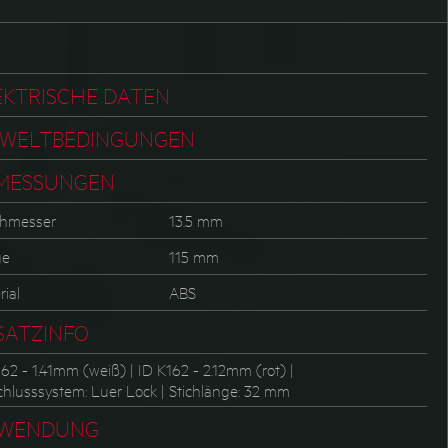
EKTRISCHE DATEN
WELTBEDINGUNGEN
MESSUNGEN
hmesser
13.5 mm
ge
115 mm
ial
ABS
SATZINFO
62 - 1.41mm (weiß) | ID K162 - 2.12mm (rot) |
chlusssystem: Luer Lock | Stichlänge: 32 mm
WENDUNG