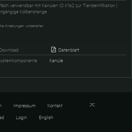
fach verwendbar mit Kanülen ID K162 zur Tieridentifikation |
htgängige Kolbenstange
he Änderungen vorbehalten
Download
Datenblatt
ystemkomponente
Kanüle
n
Impressum
Kontakt
ad
Login
English