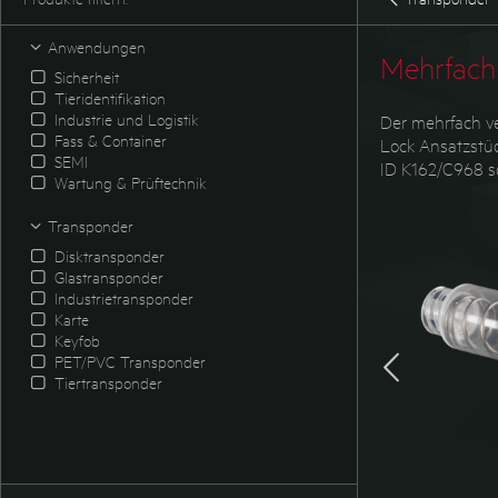
Anwendungen
Mehrfach
Sicherheit
Tieridentifikation
Industrie und Logistik
Der mehrfach ve
Fass & Container
Lock Ansatzstüc
SEMI
ID K162/C968 s
Wartung & Prüftechnik
Transponder
Disktransponder
Glastransponder
Industrietransponder
Karte
Keyfob
PET/PVC Transponder
Tiertransponder