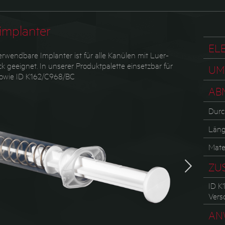
implanter
EL
rwendbare Implanter ist für alle Kanülen mit Luer-
k geeignet. In unserer Produktpalette einsetzbar für
UM
owie ID K162/C968/BC
AB
Durc
Län
Mater
ZU
ID K1
Vers
AN