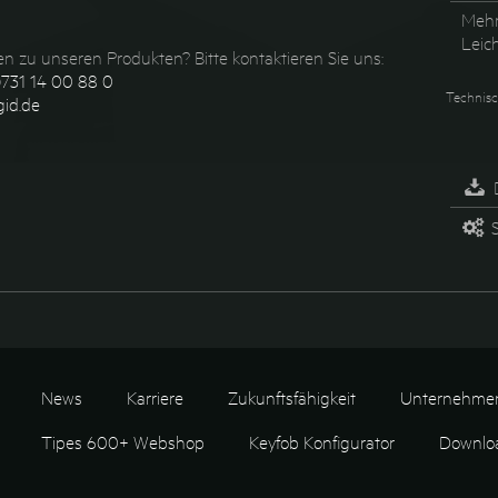
Mehr
Leic
n zu unseren Produkten? Bitte kontaktieren Sie uns:
731 14 00 88 0
Technisc
id.de
S
News
Karriere
Zukunftsfähigkeit
Unternehme
Tipes 600+ Webshop
Keyfob Konfigurator
Downlo