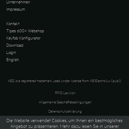
Unternehmen
Impressum
Kontakt
Tipes 600+ Webshop
Keyfob Konfigurator
Download
Login
English
AEG is a registered trademark used under license from AB Electrolux (publ).
RFID Lexikon
Allgemeine Geschäftsbedingungen
Datenschutzerklärung
Die Website verwendet Cookies, um Ihnen ein bestmögliches
Recycling
Angebot zu präsentieren. Mehr dazu lesen Sie in unserer