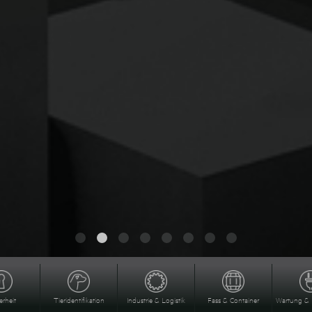
erheit
Tieridentifikation
Industrie & Logistik
Fass & Container
Wartung & 