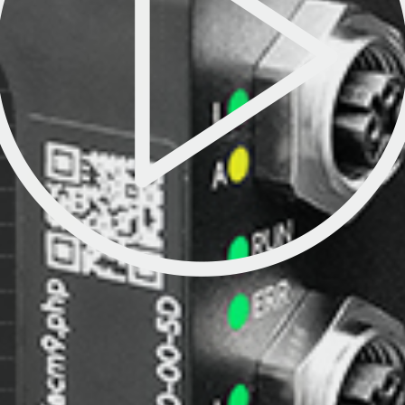
für
ik