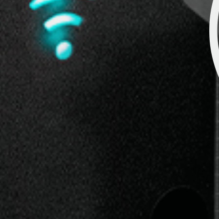
Video
ARE I9
RFID Lesegeräte 
Industrie & Logist